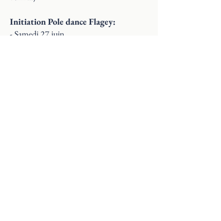
Initiation Pole dance Flagey:
- Samedi 27 juin
- Jeudi 2 juillet
Initiation Cerceau Flagey:
-Samedi 27 juin
-Samedi 4 juillet
Initiation Tissus aériens Flagey:
- Mardi 30 juin
Dès le 6 juillet, nous commencons une
nouvelle session ou il est possible de
t'inscrire en tant que débutant.e:
Cours débutant pole dance Flagey:
les jeudis à 19h